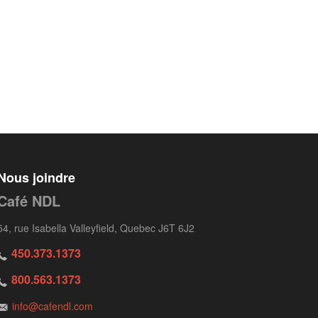
Nous joindre
Café NDL
54, rue Isabella Valleyfield, Quebec J6T 6J2
450.373.1373
800.563.1373
info@cafendl.com