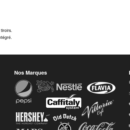
tiroirs.
ntégré.
Nos Marques